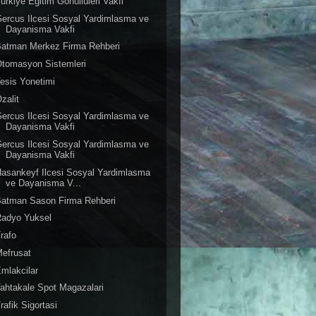
urkiye Egitim Gonulluleri Vakfi
ercus Ilcesi Sosyal Yardimlasma ve
Dayanisma Vakfi
Batman Merkez Firma Rehberi
tomasyon Sistemleri
esis Yonetimi
zalit
ercus Ilcesi Sosyal Yardimlasma ve
Dayanisma Vakfi
ercus Ilcesi Sosyal Yardimlasma ve
Dayanisma Vakfi
asankeyf Ilcesi Sosyal Yardimlasma
ve Dayanisma V...
Batman Sason Firma Rehberi
Radyo Yuksel
rafo
efrusat
mlakcilar
ahtakale Spot Magazalari
rafik Sigortasi