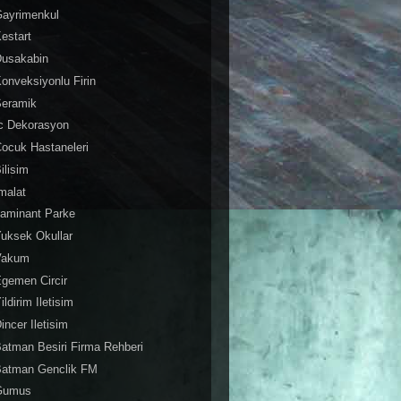
Gayrimenkul
estart
Dusakabin
onveksiyonlu Firin
Seramik
c Dekorasyon
ocuk Hastaneleri
ilisim
malat
aminant Parke
uksek Okullar
Vakum
gemen Circir
ildirim Iletisim
incer Iletisim
atman Besiri Firma Rehberi
Batman Genclik FM
Gumus