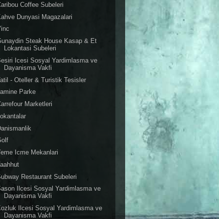
aribou Coffee Subeleri
ahve Dunyasi Magazalari
inc
Gunaydin Steak House Kasap & Et
Lokantasi Subeleri
esiri Icesi Sosyal Yardimlasma ve
Dayanisma Vakfi
atil - Oteller & Turistik Tesisler
Lamine Parke
arrefour Marketleri
okantalar
anismanlik
olf
Yeme Icme Mekanlari
Taahhut
ubway Restaurant Subeleri
ason Ilcesi Sosyal Yardimlasma ve
Dayanisma Vakfi
ozluk Ilcesi Sosyal Yardimlasma ve
Dayanisma Vakfi