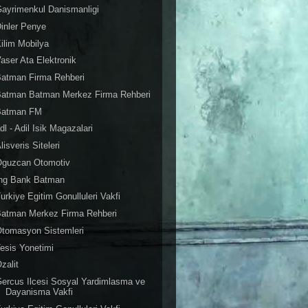
ayrimenkul Danismanligi
inler Penye
ilim Mobilya
aser Ata Elektronik
atman Firma Rehberi
Batman Batman Merkez Firma Rehberi
Batman FM
dl - Adil Isik Magazalari
lisveris Siteleri
Oguzcan Otomotiv
Ing Bank Batman
urkiye Egitim Gonulluleri Vakfi
Batman Merkez Firma Rehberi
tomasyon Sistemleri
esis Yonetimi
zalit
ercus Ilcesi Sosyal Yardimlasma ve
Dayanisma Vakfi