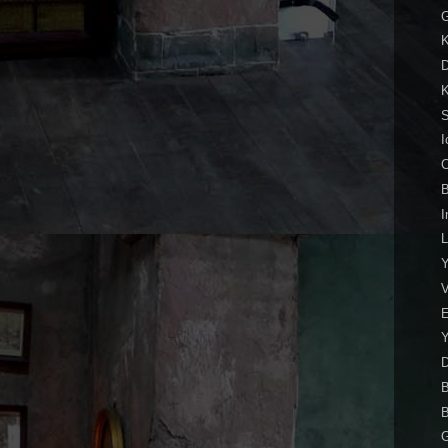
K
K
I
C
B
I
L
Y
E
Y
D
B