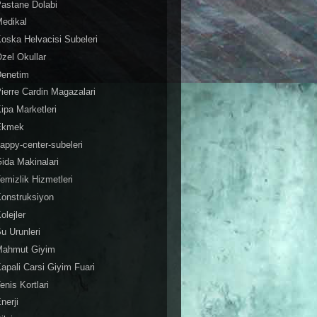
astane Dolabi
edikal
oska Helvacisi Subeleri
zel Okullar
Denetim
ierre Cardin Magazalari
ipa Marketleri
Ekmek
appy-center-subeleri
ida Makinalari
emizlik Hizmetleri
onstruksiyon
olejler
u Urunleri
Mahmut Giyim
apali Carsi Giyim Fuari
enis Kortlari
nerji