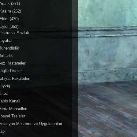
Aralık
(271)
Kasım
(262)
Ekim
(430)
Eylül
(353)
lektronik Sozluk
Seyahat
uhendislik
imarlik
oz Hastaneleri
aglik Liseleri
lahiyat Fakulteleri
Peyzaj
ritoz
ablo Kanali
eniz Mahsulleri
osyal Tesisler
zolasyon Malzeme ve Uygulamalari
api