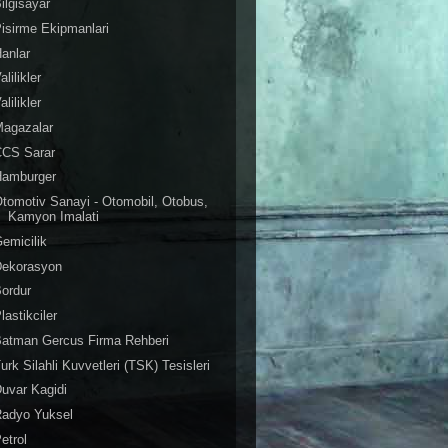
ilgisayar
isirme Ekipmanlari
anlar
alilikler
alilikler
Magazalar
CCS Sarar
Hamburger
tomotiv Sanayi - Otomobil, Otobus,
Kamyon Imalati
emicilik
Dekorasyon
ordur
lastikciler
Batman Gercus Firma Rehberi
urk Silahli Kuvvetleri (TSK) Tesisleri
uvar Kagidi
Radyo Yuksel
etrol