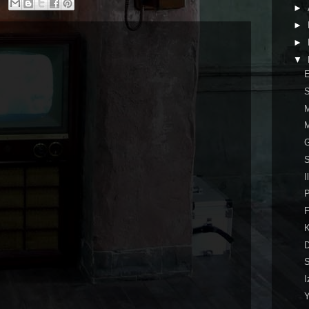
►
►
►
▼
E
M
M
G
S
I
F
K
D
S
I
Y