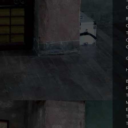
T
G
O
T
O
G
G
H
T
M
E
T
T