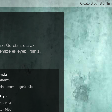
ızı Ücretsiz olarak
emize ekleyebilirsiniz.
ımda
known
imin tamamını görüntüle
Arşivi
20
(1151)
19
(4455)