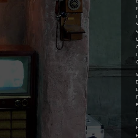
B
P
H
V
V
O
G
B
P
T
D
P