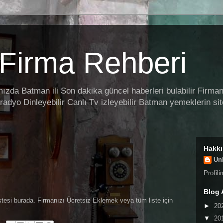
Firma Rehberi
da Batman ili Son dakika güncel haberleri bulabilir Firman
radyo Dinleyebilir Canlı Tv izleyebilir Batman yemeklerin sit
Hakk
Un
Profil
Blog 
stesi burada. Firmanızı Ücretsiz Eklemek veya tüm liste için
►
20
▼
20