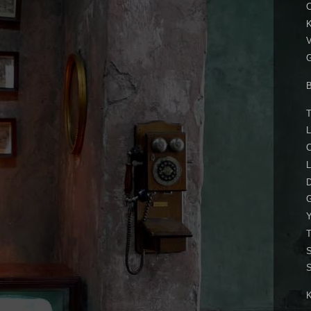
C
K
V
B
T
C
L
D
G
S
S
K