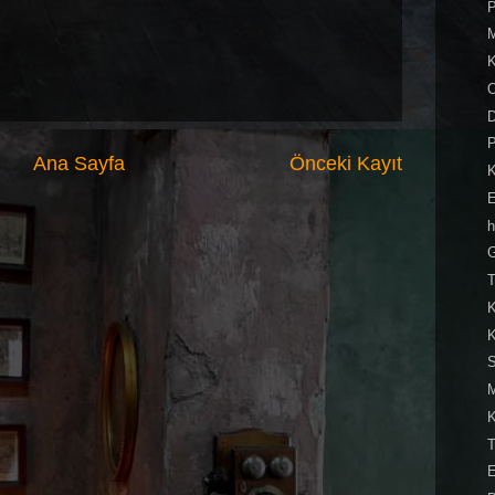
P
M
K
O
P
Ana Sayfa
Önceki Kayıt
K
h
G
T
K
K
S
K
T
E