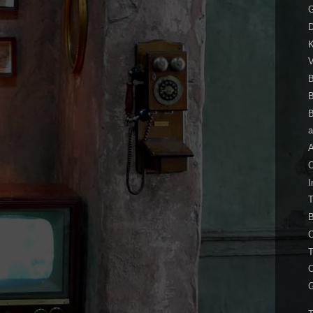
G
D
K
V
B
a
A
T
O
T
O
G